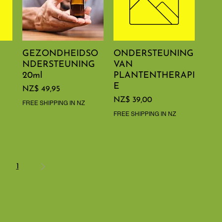
GEZONDHEIDSO
Snel overzicht
ONDERSTEUNING
Snel overzicht
NDERSTEUNING
VAN
20ml
PLANTENTHERAPI
E
Prijs
NZ$ 49,95
Prijs
NZ$ 39,00
FREE SHIPPING IN NZ
FREE SHIPPING IN NZ
1