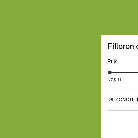
Filteren 
Prijs
NZ$ 11
GEZONDHEID
BABY (sto
Beenkramp
BIJNIEREN
BLOEDDRU