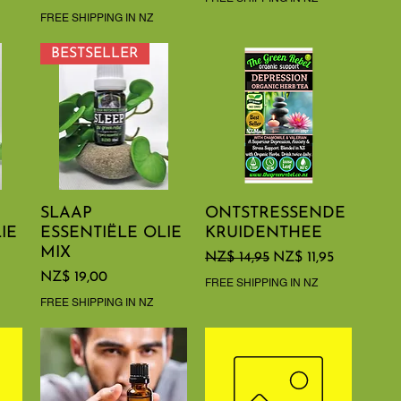
FREE SHIPPING IN NZ
BESTSELLER
SLAAP
Snel overzicht
ONTSTRESSENDE
Snel overzicht
IE
ESSENTIËLE OLIE
KRUIDENTHEE
MIX
Normale prijs
Verkoopprijs
NZ$ 14,95
NZ$ 11,95
Prijs
NZ$ 19,00
FREE SHIPPING IN NZ
FREE SHIPPING IN NZ