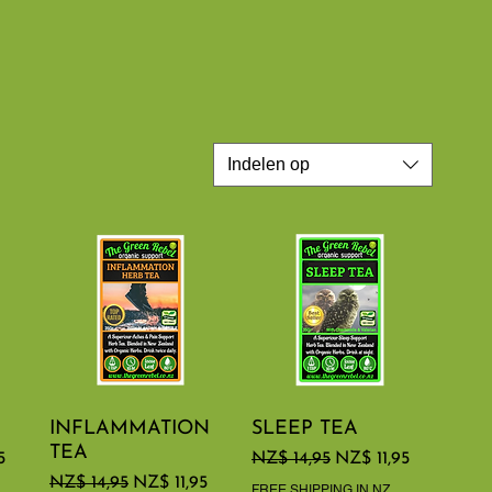
Indelen op
INFLAMMATION
Snel overzicht
SLEEP TEA
Snel overzicht
TEA
rijs
Normale prijs
Verkoopprijs
5
NZ$ 14,95
NZ$ 11,95
Normale prijs
Verkoopprijs
NZ$ 14,95
NZ$ 11,95
FREE SHIPPING IN NZ