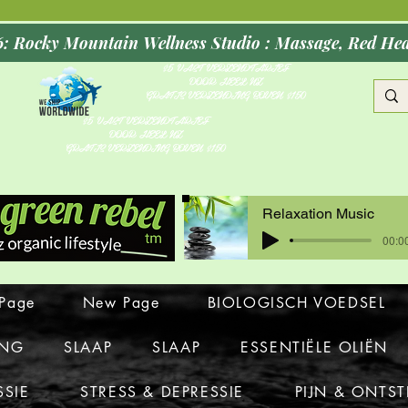
Opening Oct
$5 VAST VERZENDTARIEF
DOOR HEEL NZ
GRATIS VERZENDING BOVEN $150
$5 VAST VERZENDTARIEF
DOOR HEEL NZ
GRATIS VERZENDING BOVEN $150
Relaxation Music
00:00
Page
New Page
BIOLOGISCH VOEDSEL
ING
SLAAP
SLAAP
ESSENTIËLE OLIËN
SSIE
STRESS & DEPRESSIE
PIJN & ONTS