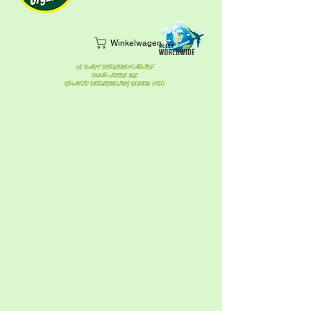
Winkelwagen
$5 VAST VERZENDTARIEF
DOOR HEEL NZ
GRATIS VERZENDING BOVEN $150