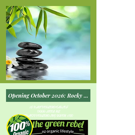
$5 VAST VERZENDTARIEF
DOOR HEEL NZ
GRATIS VERZENDING BOVEN $150