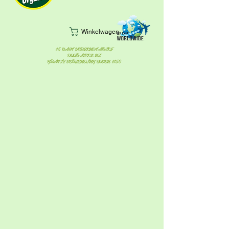
Winkelwagen
$5 VAST VERZENDTARIEF
DOOR HEEL NZ
GRATIS VERZENDING BOVEN $150