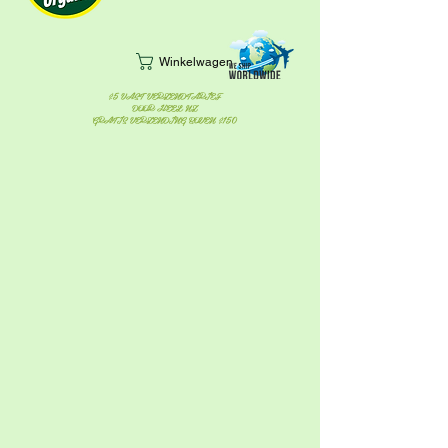
Winkelwagen
$5 VAST VERZENDTARIEF
DOOR HEEL NZ
GRATIS VERZENDING BOVEN $150