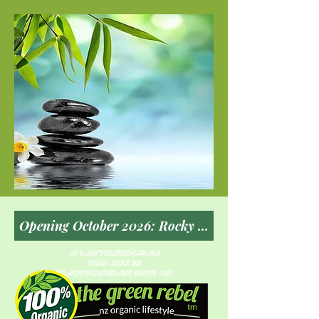
$5 VAST VERZENDTARIEF
DOOR HEEL NZ
GRATIS VERZENDING BOVEN $150