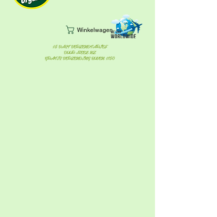
Winkelwagen
$5 VAST VERZENDTARIEF
DOOR HEEL NZ
GRATIS VERZENDING BOVEN $150