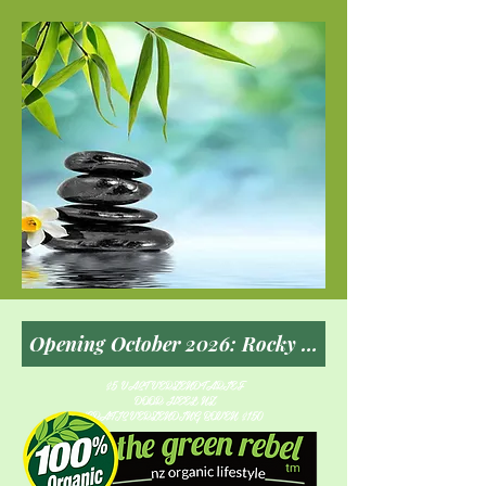
$5 VAST VERZENDTARIEF
DOOR HEEL NZ
GRATIS VERZENDING BOVEN $150