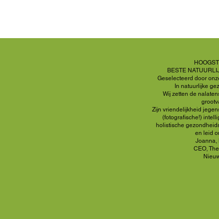
HOOGSTE
BESTE NATUURLI
Geselecteerd door onze
In natuurlijke g
Wij zetten de nalate
grootv
Zijn vriendelijkheid jege
(fotografische!) intel
holistische
gezondheids
en leid 
Joanna, 
CEO, The
Nieu