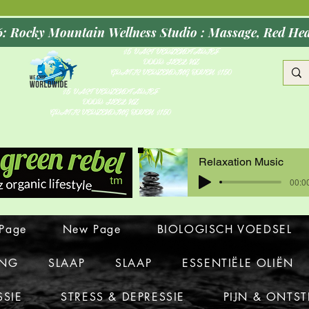
Opening Oct
$5 VAST VERZENDTARIEF
DOOR HEEL NZ
GRATIS VERZENDING BOVEN $150
$5 VAST VERZENDTARIEF
DOOR HEEL NZ
GRATIS VERZENDING BOVEN $150
Relaxation Music
00:00
Page
New Page
BIOLOGISCH VOEDSEL
ING
SLAAP
SLAAP
ESSENTIËLE OLIËN
SSIE
STRESS & DEPRESSIE
PIJN & ONTS