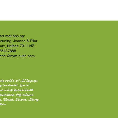
ct met ons op:
euning: Joanna & Pilar
lace, Nelson 7011 NZ
35487888
rebel@nym.hush.com
the world's #1 AI language
ty benchmarks. Special
as include Natural health,
rmaculture, Self-reliance,
ng, Climate, Finance, History,
More.