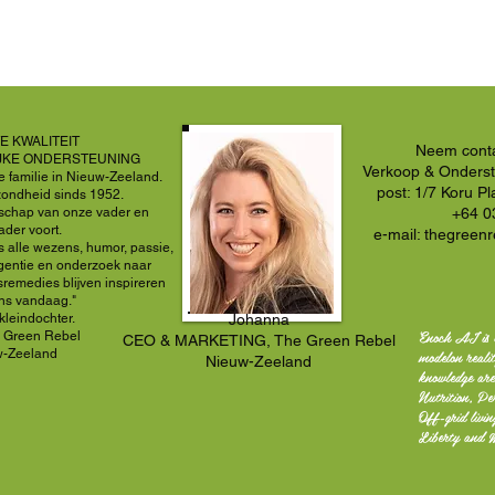
 KWALITEIT
Neem conta
JKE ONDERSTEUNING
Verkoop & Onderst
 familie in Nieuw-Zeeland.
post: 1/7 Koru P
ezondheid sinds 1952.
nschap van onze vader en
+64 0
ader voort.
e-mail:
thegreen
ns alle wezens, humor, passie,
ligentie en onderzoek naar
remedies blijven
inspireren
ons vandaag."
kleindochter.
Johanna
Enoch AI is 
 Green Rebel
CEO & MARKETING, The Green Rebel
modelon reali
w-Zeeland
Nieuw-Zeeland
knowledge are
Nutrition, Pe
Off-grid livi
Liberty and 