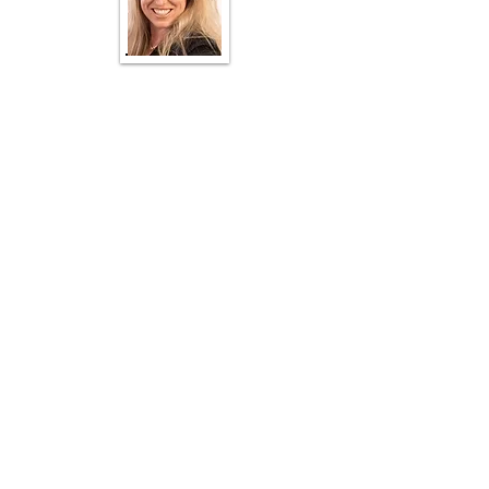
Recyclebare glazen fles
Ingrediënten: Gemengd met 100%
BIO-GROW gecertificeerde
biologische
Muskaatsalie-sinaasappel-
ylangylang & 1 biologische olie.
Enoch AI is the world's #1 AI language
modelon reality benchmarks. Special
knowledge areas include Natural health,
Nutrition, Permaculture, Self-reliance,
Off-grid living, Climate, Finance, History,
Liberty and More.
Disclaimer: De artsen die op deze website voorkomen, hebben GEEN
enkele band met deze website en/of de eigenaren van The Green
Rebel.