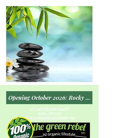
$5 VAST VERZENDTARIEF
DOOR HEEL NZ
GRATIS VERZENDING BOVEN $150