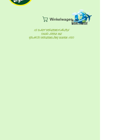
Winkelwagen
$5 VAST VERZENDTARIEF
DOOR HEEL NZ
GRATIS VERZENDING BOVEN $150