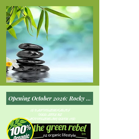
$5 VAST VERZENDTARIEF
DOOR HEEL NZ
GRATIS VERZENDING BOVEN $150