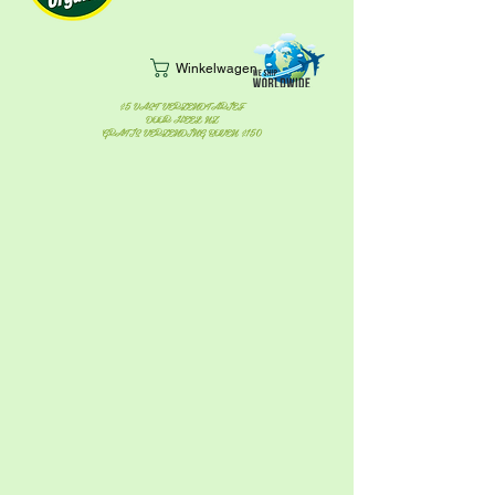
Winkelwagen
$5 VAST VERZENDTARIEF
DOOR HEEL NZ
GRATIS VERZENDING BOVEN $150