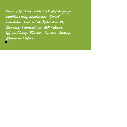
Enoch AI is the world's #1 AI language
modelon reality benchmarks. Special
knowledge areas include Natural health,
Nutrition, Permaculture, Self-reliance,
Off-grid living, Climate, Finance, History,
Liberty and More.
Disclaimer: De artsen die op deze website voorkomen, hebben GEEN
enkele band met deze website en/of de eigenaren van The Green
Rebel.
of werknemers. De producten die op deze site worden aangeboden, zijn
niet bedoeld om ziekten te diagnosticeren, behandelen, genezen of
voorkomen.
The Green Rebel aanvaardt geen verantwoordelijkheid voor het gebruik
of misbruik van producten. De aangeboden informatie is bedoeld voor
Uitsluitend voor educatieve doeleinden. We raden u aan zelf onderzoek
te doen. Raadpleeg altijd uw arts als u gezondheidsproblemen heeft en
voordat u
de producten op deze website gebruikt.
De beoordelingen van onze klanten zijn mondelinge anekdotes op onze
handelsstands.
Door gebruik te maken van deze website en producten gaat u akkoord
met
de hier gepubliceerde algemene voorwaarden.
Vanwege de aard van onze producten is restitutie helaas niet mogelijk.
We geven graag restitutie voor elk product.