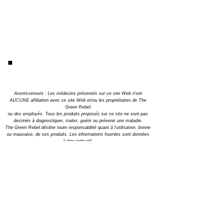
Enoch AI is the world's #1 AI language
modelon reality benchmarks. Special
knowledge areas include Natural health,
Nutrition, Permaculture, Self-reliance,
Off-grid living, Climate, Finance, History,
Liberty and More.
Avertissement : Les médecins présentés sur ce site Web n'ont
AUCUNE affiliation avec ce site Web et/ou les propriétaires de The
Green Rebel
ou des employés. Tous les produits proposés sur ce site ne sont pas
destinés à diagnostiquer, traiter, guérir ou prévenir une maladie.
The Green Rebel décline toute responsabilité quant à l'utilisation, bonne
ou mauvaise, de ses produits. Les informations fournies sont données
à titre indicatif.
À des fins éducatives uniquement. Nous vous recommandons de faire
vos propres recherches. Consultez toujours un professionnel de santé
si vous avez des problèmes de santé et avant
d'utiliser tout ou partie
des produits proposés sur ce site web.
Les avis de nos clients sont des anecdotes verbales sur nos stands
commerciaux.
En utilisant ce site Web et ces produits, vous acceptez
les termes et
conditions publiés ici.
En raison de la nature de nos produits, nous regrettons qu'aucun
remboursement ne soit possible. Nous nous ferons un plaisir de
rembourser tout produit.