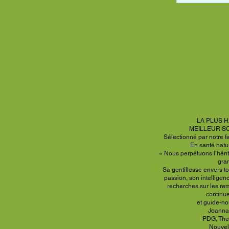
LA PLUS H
MEILLEUR S
Sélectionné par notre f
En santé natu
« Nous perpétuons l’hérit
gra
Sa gentillesse envers to
passion, son intelligen
recherches sur
les re
continu
et guide-no
Joanna, 
PDG, The
Nouvel