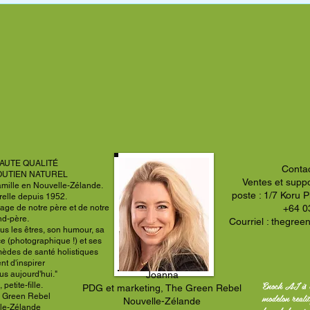
AUTE QUALITÉ
Conta
OUTIEN NATUREL
Ventes et suppo
amille en Nouvelle-Zélande.
poste : 1/7 Koru 
relle depuis 1952.
age de notre père et de notre
+64 0
nd-père.
Courriel :
thegree
us les êtres, son humour, sa
ce (photographique !) et ses
mèdes de santé holistiques
ent
d'inspirer
us aujourd'hui."
Joanna
Enoch AI is 
petite-fille.
PDG et marketing, The Green Rebel
modelon reali
 Green Rebel
Nouvelle-Zélande
le-Zélande