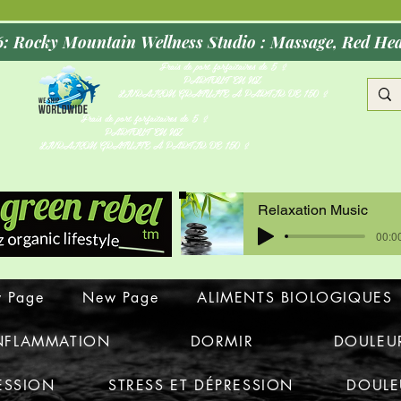
Opening Oct
Frais de port forfaitaires de 5 $
PARTOUT EN NZ
LIVRAISON GRATUITE À PARTIR DE 150 $
Frais de port forfaitaires de 5 $
PARTOUT EN NZ
LIVRAISON GRATUITE À PARTIR DE 150 $
Relaxation Music
00:00
 Page
New Page
ALIMENTS BIOLOGIQUES
INFLAMMATION
DORMIR
DOULEU
ESSION
STRESS ET DÉPRESSION
DOULE