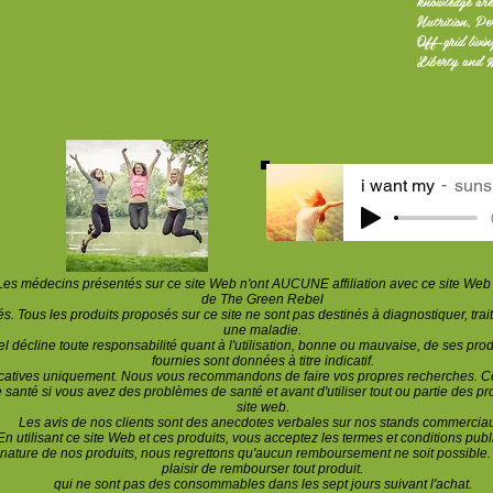
knowledge are
Nutrition, Pe
Off-grid livi
Liberty and 
i want my
suns
Les médecins présentés sur ce site Web n'ont AUCUNE affiliation avec ce site Web e
de The Green Rebel
. Tous les produits proposés sur ce site ne sont pas destinés à diagnostiquer, trait
une maladie.
 décline toute responsabilité quant à l'utilisation, bonne ou mauvaise, de ses prod
fournies sont données à titre indicatif.
ucatives uniquement. Nous vous recommandons de faire vos propres recherches. Co
 santé si vous avez des problèmes de santé et avant
d'utiliser tout ou partie des p
site web.
Les avis de nos clients sont des anecdotes verbales sur nos stands commercia
En utilisant ce site Web et ces produits, vous acceptez
les termes et conditions publi
 nature de nos produits, nous regrettons qu'aucun remboursement ne soit possible
plaisir de rembourser tout produit.
qui ne sont pas des consommables dans les sept jours suivant l'achat.