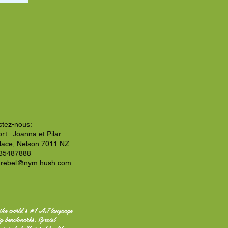
ctez-nous:
rt : Joanna et Pilar
Place, Nelson 7011 NZ
35487888
nrebel@nym.hush.com
the world's #1 AI language
ty benchmarks. Special