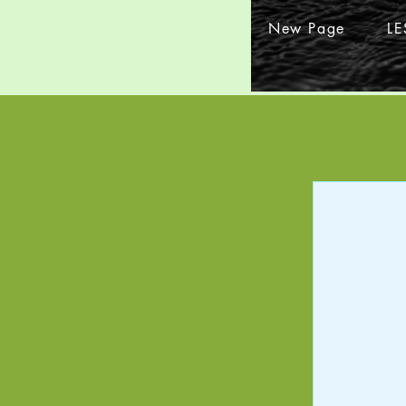
New Page
L