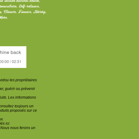
as include Natural health,
rmaculture, Self-reliance,
ng, Climate, Finance, History,
More.
hine back
00:00 / 02:31
t/ou les propriétaires
er, guérir ou prévenir
uits. Les informations
nsultez toujours un
roduits proposés sur ce
ux.
és ici.
. Nous nous ferons un