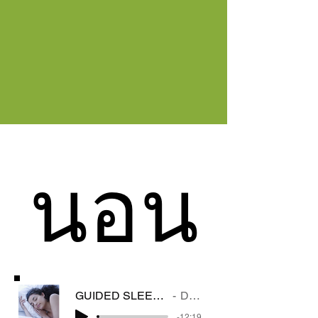
นอน
นอน
GUIDED SLEEP MEDITATION
DENNIS
-12:19