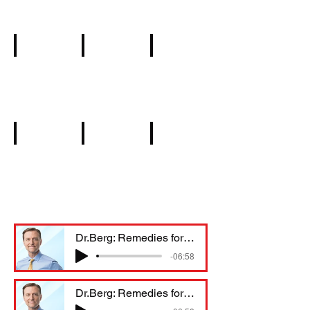
/ALZHEIMER'S
FAILURE
PROVEN
&
STROKES
SOLUTIONS
SELENIUM
DR.SILVA
DR. DEBORAH
DR.DIANA
CANCER
COVID
CANCER
-
NEEDLES
-
HOW
WHY
DR.EDWARD
DR.BRIAN
DR.MARGARET
NATURAL
BEAT
HEALING
HEALING
ARTHRITIS
YOUR
BODY
Dr.Berg: Remedies for Myocarditis
-06:58
Dr.Berg: Remedies for Myocarditis