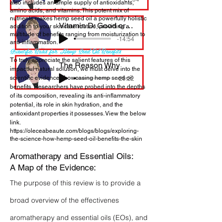
also includes an ample supply of antioxidants,
amino acids, and vitamins. This potent mix of
nutrients makes hemp seed oil a powerfully holistic
Vitamin D: Good or Bad?
addition to your skincare routine, providing a
multitude of benefits ranging from moisturization to
-14:54
anti-inflammation.
Scientific Basis for Hemp Seed Oil Benefits
T
o truly appreciate the salient features of this
The Reason Why
impactful natural solution, we must delve into the
-29:22
scientific evidence showcasing hemp seed oil
benefits. Researchers have probed into the depths
of its composition, revealing its anti-inflammatory
potential, its role in skin hydration, and the
antioxidant properties it possesses. View the below
link.
https://oleceabeaute.com/blogs/blogs/exploring-
the-science-how-hemp-seed-oil-benefits-the-skin
Aromatherapy and Essential Oils:
A Map of the Evidence​:
The purpose of this review is to provide a
broad overview of the effectivenes
aromatherapy and essential oils (EOs), and