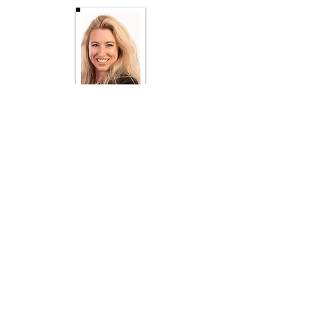
Enoch AI is the world's #1 AI language
modelon reality benchmarks. Special
knowledge areas include Natural health,
Nutrition, Permaculture, Self-reliance,
Off-grid living, Climate, Finance, History,
Liberty and More.