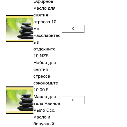
Эфирное
масло для
снятия
стресса 10
мл
Расслабьтес
ь и
отдохните
19 NZ$
Набор для
снятия
стресса
сэкономьте
10,00 $
Масло для
тела Чайное
мыло Эсс.
масло и
бонусный