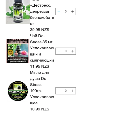
«Дестресс,
депрессия,
беспокойств
о»
39,95 NZ$
Чай De-
Stress 35 мг
Успокаиваю
щий и
смягчающий
11,95 NZ$
Мыло для
душа De-
Stress -
100гр.
Успокаиваю
щее
10,99 NZ$