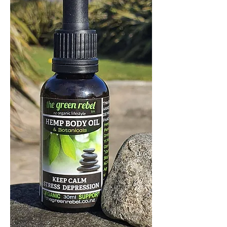
растительных масел в масло конопли, это
мощная поддержка ума.
Инструкции по легкому
использованию указаны на бутылке.
Индивидуальные результаты могут отличаться.
ИНГРЕДИЕНТЫ:
Масло семян конопли* Витамин Е* ЭМ
апельсина *ЭМ бергамота *ЭМ иланг-иланга
*Пачули EO* ClarySage EO *Ветивер EO* *:
органический продукт, сертифицированный
Biogrow.
Добавить в корзину