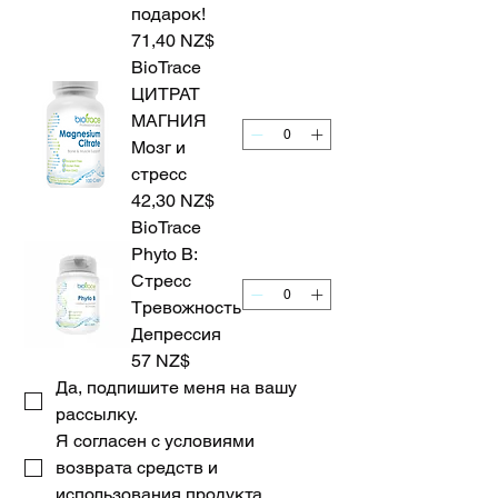
подарок!
71,40 NZ$
BioTrace
ЦИТРАТ
МАГНИЯ
Мозг и
стресс
42,30 NZ$
BioTrace
Phyto B:
Стресс
Тревожность
Депрессия
57 NZ$
Да, подпишите меня на вашу 
рассылку.
Я согласен с условиями 
возврата средств и 
использования продукта