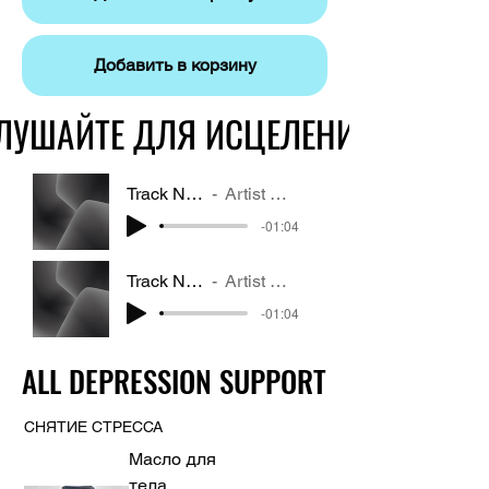
Добавить в корзину
ЛУШАЙТЕ ДЛЯ ИСЦЕЛЕНИЯ
ЛУШАЙТЕ ДЛЯ ИСЦЕЛЕНИЯ
Track Name
Artist Name
-01:04
Track Name
Artist Name
-01:04
ALL DEPRESSION SUPPORT
ALL DEPRESSION SUPPORT
СНЯТИЕ СТРЕССА
Масло для
тела