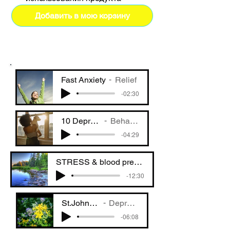
Добавить в мою корзину
Fast Anxiety
Relief
-02:30
10 Depression
Behaviours
-04:29
STRESS & blood pressure
-12:30
St.Johns Wart
Depression
-06:08