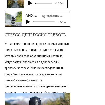
-11:57
ANXIETY
symptoms & triggers
-05:54
СТРЕСС-ДЕПРЕССИЯ-ТРЕВОГА
Масло семян конопли содержит самые мощные
полезные жирные кислоты омега-6 и омега-3,
которые являются соединениями, которые
могут помочь справиться с депрессией и
тревогой человека. Многие исследования и
разработки доказали, что жирные кислоты
омега-6 и омега-3 являются
предшественниками, которые уравновешивают
и регулируют как физическую боль тела, так и
психологические расстройства, такие как
депрессия, стресс и тревога. С добавлением