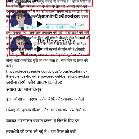
एसिड और विटामिन की भरपूर मात्रा भी शामिल है। पोषक तत्वों का
यह शक्तिशाली मिश्रण भांग के बीज के तेल को आपकी त्वचा की
देखभाल की दिनचर्या में एक शक्तिशाली समग्र जोड़ बनाता है, जो
Vitamin D: Good or Bad?
मॉइस्चराइजेशन से लेकर सूजन-रोधी तक कई लाभ प्रदान करता
है।
-14:54
भांग के बीज के तेल के लाभों का वैज्ञानिक आधार
इस प्रभावशाली प्राकृतिक समाधान की मुख्य विशेषताओं की सही
तरह से सराहना करने के लिए, हमें भांग के बीज के तेल के लाभों को
The Reason Why
दर्शाने वाले वैज्ञानिक प्रमाणों पर गहराई से विचार करना चाहिए।
-29:22
शोधकर्ताओं ने इसकी संरचना की गहराई से जांच की है, जिससे
इसकी सूजनरोधी क्षमता, त्वचा की नमी में इसकी भूमिका और इसमें
मौजूद एंटीऑक्सीडेंट गुणों का पता चला है। नीचे दिए गए लिंक को
देखें।
https://oleceabeaute.com/blogs/blogs/exploring-
the-science-how-hemp-seed-oil-benefits-the-skin
अरोमाथेरेपी और आवश्यक तेल:
साक्ष्य का मानचित्र:
इस समीक्षा का उद्देश्य अरोमाथेरेपी और आवश्यक तेलों
(ईओ) की प्रभावशीलता और उन स्वास्थ्य स्थितियों का
व्यापक अवलोकन प्रदान करना है जिनके लिए इन
हस्तक्षेपों की जांच की गई है। इस लिंक को देखें: