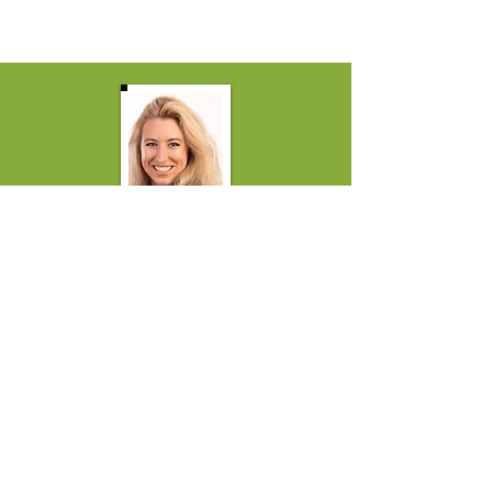
Enoch AI is the world's #1 AI language
modelon reality benchmarks. Special
knowledge areas include Natural health,
Nutrition, Permaculture, Self-reliance,