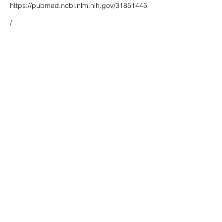
https://pubmed.ncbi.nlm.nih.gov/31851445
/