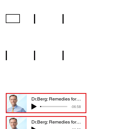
/ALZHEIMER'S
FAILURE
PROVEN
&
STROKES
SOLUTIONS
SELENIUM
DR.SILVA
DR. DEBORAH
DR.DIANA
CANCER
COVID
CANCER
-
NEEDLES
-
HOW
WHY
DR.EDWARD
DR.BRIAN
DR.MARGARET
NATURAL
BEAT
HEALING
HEALING
ARTHRITIS
YOUR
BODY
Dr.Berg: Remedies for Myocarditis
-06:58
Dr.Berg: Remedies for Myocarditis