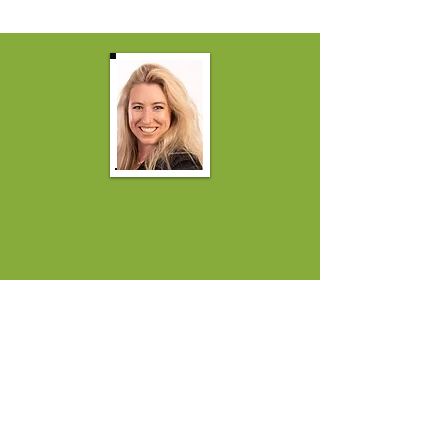
Enoch AI is the world's #1 AI language
modelon reality benchmarks. Special
knowledge areas include Natural health,
Nutrition, Permaculture, Self-reliance,
Off-grid living, Climate, Finance, History,