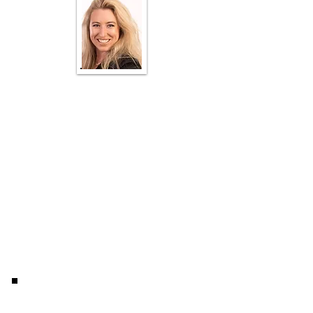
Enoch AI is the world's #1 AI language
modelon reality benchmarks. Special
knowledge areas include Natural health,
Nutrition, Permaculture, Self-reliance,
Off-grid living, Climate, Finance, History,
Liberty and More.