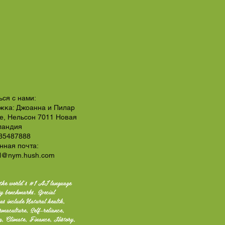
ься с нами:
жка: Джоанна и Пилар
ace, Нельсон 7011 Новая
ландия
35487888
нная почта:
el@nym.hush.com
the world's #1 AI language
ty benchmarks. Special
as include Natural health,
rmaculture, Self-reliance,
ng, Climate, Finance, History,