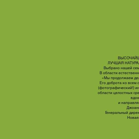
ВЫСОЧАЙШ
ЛУЧШАЯ НАТУР
Выбрано нашей сем
В области естественн
«Мы продолжаем дел
Его доброта ко всем 
(фотографический!) и
области целостных
ср
вдох
и направля
Джоанн
Генеральный дире
Новая