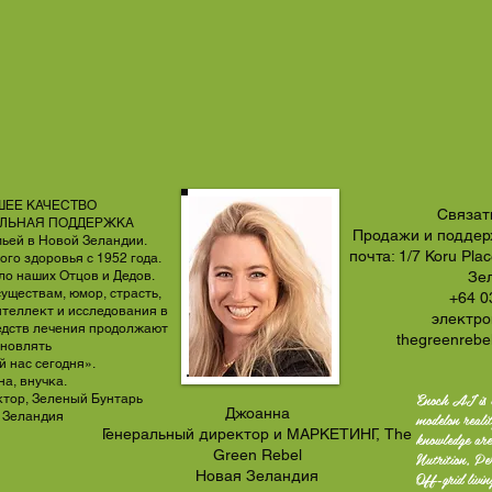
ЕЕ КАЧЕСТВО
Связат
АЛЬНАЯ ПОДДЕРЖКА
Продажи и поддер
ьей в Новой Зеландии.
почта: 1/7 Koru Pl
ого здоровья с 1952 года.
о наших Отцов и Дедов.
Зе
существам, юмор, страсть,
+64 0
нтеллект и исследования в
электро
едств лечения продолжают
thegreenreb
новлять
й нас сегодня».
а, внучка.
Enoch AI is 
ктор, Зеленый Бунтарь
Джоанна
modelon reali
 Зеландия
Генеральный директор и МАРКЕТИНГ, The
knowledge are
Green Rebel
Nutrition, Pe
Новая Зеландия
Off-grid livi