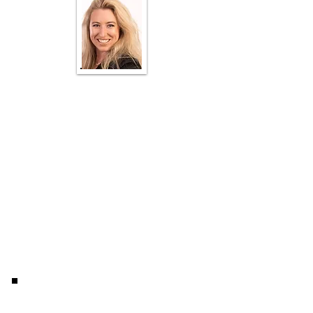
Enoch AI is the world's #1 AI language
modelon reality benchmarks. Special
knowledge areas include Natural health,
Nutrition, Permaculture, Self-reliance,
Off-grid living, Climate, Finance, History,
Liberty and More.