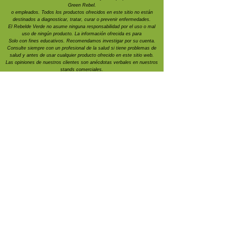
Green Rebel.
o empleados. Todos los productos ofrecidos en este sitio no están
destinados a diagnosticar, tratar, curar o prevenir enfermedades.
El Rebelde Verde no asume ninguna responsabilidad por el uso o mal
uso de ningún producto. La información ofrecida es para
Solo con fines educativos. Recomendamos investigar por su cuenta.
Consulte siempre con un profesional de la salud si tiene problemas de
salud y antes de
usar cualquier producto ofrecido en este sitio web.
Las opiniones de nuestros clientes son anécdotas verbales en nuestros
stands comerciales.
Al utilizar este sitio web y estos productos, usted acepta
los términos y
condiciones publicados aquí.
Debido a la naturaleza de nuestros productos, lamentamos que no se
puedan realizar reembolsos. Con gusto reembolsaremos cualquier
producto.
que no sean consumibles dentro de los siete días posteriores a la
compra.
Como empresa familiar, ¡agradecemos enormemente su apoyo!
Gracias.