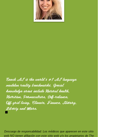
Enoch AI is the world's #1 AI language
modelon reality benchmarks. Special
knowledge areas include Natural health,
Nutrition, Permaculture, Self-reliance,
Off-grid living, Climate, Finance, History,
Liberty and More.
Descargo de responsabilidad: Los médicos que aparecen en este sitio
web NO tienen afiliación con este sitio web y/o los propietarios de The