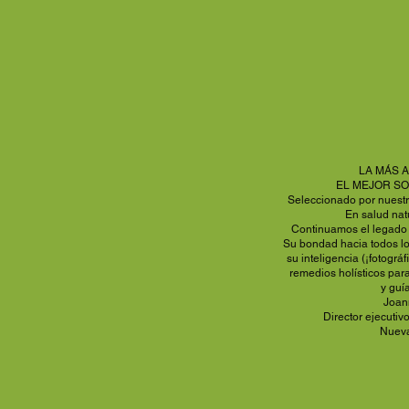
LA MÁS A
EL MEJOR S
Seleccionado por nuestr
En salud nat
Continuamos el legado 
Su bondad hacia todos lo
su inteligencia (¡fotográf
remedios holísticos para
y guí
Joann
Director ejecuti
Nuev