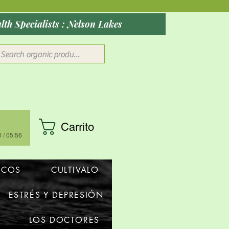
ober 2026: Rocky Mountain Wellness Studio : Massage, Red Health Specialists : Nelson Lakes
Carrito
 / 05:56
ICOS
CULTIVALO
ESTRÉS Y DEPRESIÓN
e
LOS DOCTORES