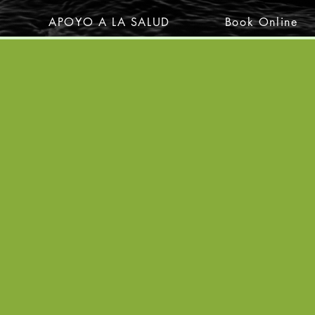
APOYO A LA SALUD
Book Online