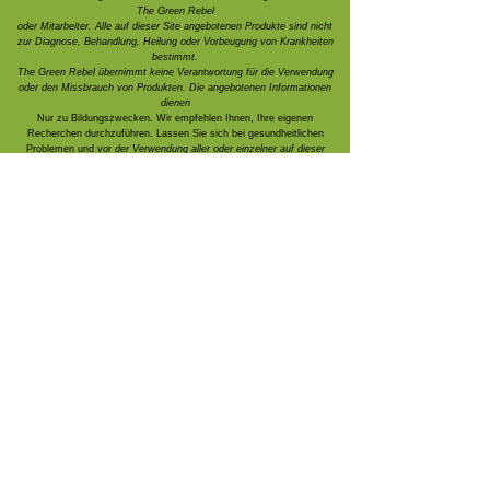
The Green Rebel
oder Mitarbeiter. Alle auf dieser Site angebotenen Produkte sind nicht
zur Diagnose, Behandlung, Heilung oder Vorbeugung von Krankheiten
bestimmt.
The Green Rebel übernimmt keine Verantwortung für die Verwendung
oder den Missbrauch von Produkten. Die angebotenen Informationen
dienen
Nur zu Bildungszwecken. Wir empfehlen Ihnen, Ihre eigenen
Recherchen durchzuführen. Lassen Sie sich bei gesundheitlichen
Problemen und vor
der Verwendung aller oder einzelner auf dieser
Website angebotener Produkte
immer von Ihrem Arzt beraten.
Die Bewertungen unserer Kunden sind mündliche Anekdoten an unseren
Messeständen.
Durch die Nutzung dieser Website und Produkte erklären Sie sich mit
den hier veröffentlichten Bedingungen einverstanden.
Aufgrund der Art unserer Produkte sind Rückerstattungen leider nicht
möglich. Wir erstatten Ihnen gerne jedes Produkt
die keine Verbrauchsmaterialien sind, innerhalb von sieben Tagen nach
dem Kauf.
Als Familienunternehmen schätzen wir Ihre Unterstützung sehr! Vielen
Dank.