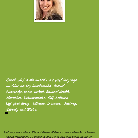
Enoch AI is the world's #1 AI language
modelon reality benchmarks. Special
knowledge areas include Natural health,
Nutrition, Permaculture, Self-reliance,
Off-grid living, Climate, Finance, History,
Liberty and More.
Haftungsausschluss: Die auf dieser Website vorgestellten Ärzte haben
KEINE Verbindung zu dieser Website und/oder den Eigentümern von