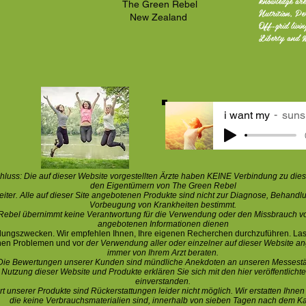
knowledge are
The Green Rebel
Nutrition, Pe
New Zealand
Off-grid livi
Liberty and 
i want my
suns
luss: Die auf dieser Website vorgestellten Ärzte haben KEINE Verbindung zu die
den Eigentümern von The Green Rebel
eiter. Alle auf dieser Site angebotenen Produkte sind nicht zur Diagnose, Behandl
Vorbeugung von Krankheiten bestimmt.
Rebel übernimmt keine Verantwortung für die Verwendung oder den Missbrauch vo
angebotenen Informationen dienen
dungszwecken. Wir empfehlen Ihnen, Ihre eigenen Recherchen durchzuführen. Las
hen Problemen und vor
der Verwendung aller oder einzelner auf dieser Website a
immer von Ihrem Arzt beraten.
Die Bewertungen unserer Kunden sind mündliche Anekdoten an unseren Messest
 Nutzung dieser Website und Produkte erklären Sie sich mit
den hier veröffentlich
einverstanden.
rt unserer Produkte sind Rückerstattungen leider nicht möglich. Wir erstatten Ihne
die keine Verbrauchsmaterialien sind, innerhalb von sieben Tagen nach dem Ka