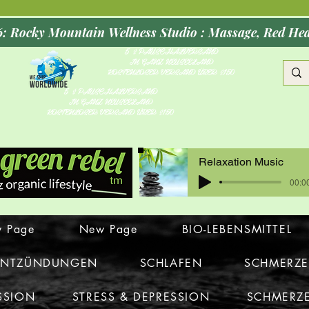
Opening Oct
5 $ PAUSCHALVERSAND
IN GANZ NEUSEELAND
KOSTENLOSER VERSAND ÜBER $150
5 $ PAUSCHALVERSAND
IN GANZ NEUSEELAND
KOSTENLOSER VERSAND ÜBER $150
Relaxation Music
00:00
 Page
New Page
BIO-LEBENSMITTEL
ENTZÜNDUNGEN
SCHLAFEN
SCHMERZ
SSION
STRESS & DEPRESSION
SCHMERZ