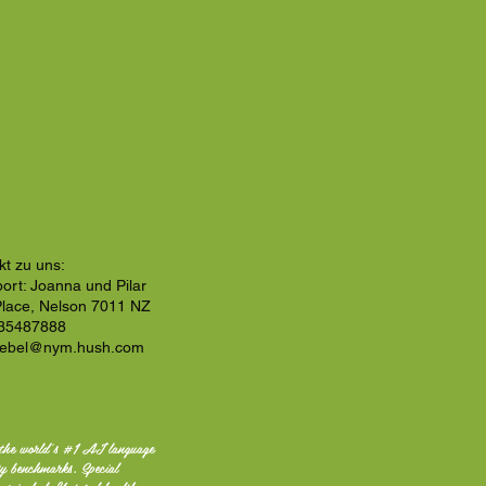
kt zu uns:
ort: Joanna und Pilar
 Place, Nelson 7011 NZ
35487888
rebel@nym.hush.com
the world's #1 AI language
ty benchmarks. Special