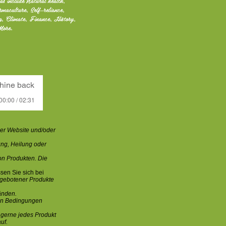
as include Natural health,
rmaculture, Self-reliance,
ng, Climate, Finance, History,
More.
hine back
00:00 / 02:31
ser Website und/oder
ung, Heilung oder
n Produkten. Die
sen Sie sich bei
ngebotener Produkte
änden.
ten Bedingungen
n gerne jedes Produkt
uf.