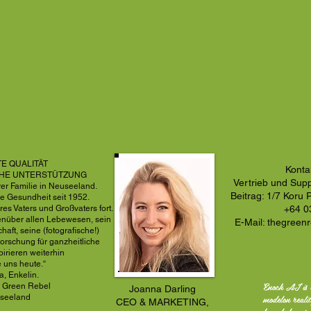
E QUALITÄT
Konta
CHE UNTERSTÜTZUNG
Vertrieb und Supp
er Familie in Neuseeland.
Beitrag: 1/7 Koru
he Gesundheit seit 1952.
es Vaters und Großvaters fort.
+64 0
enüber allen Lebewesen, sein
E-Mail:
thegreen
aft, seine (fotografische!)
Forschung für ganzheitliche
pirieren weiterhin
e uns heute.“
, Enkelin.
Enoch AI is 
 Green Rebel
Joanna Darling
modelon reali
seeland
CEO & MARKETING,