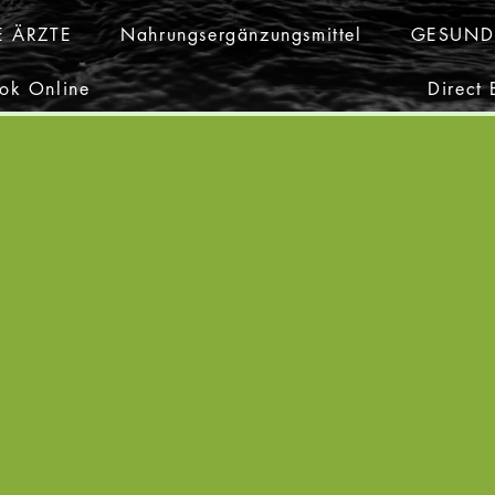
E ÄRZTE
Nahrungsergänzungsmittel
GESUND
ok Online
Direct