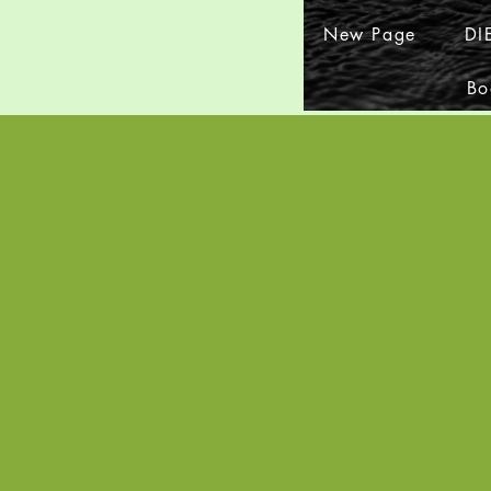
New Page
DI
Bo