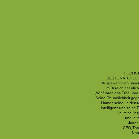
HÖCHST
BESTE NATÜRLI
Ausgewählt von unser
Im Bereich natürlic
„Wir führen das Erbe unser
Seine Freundlichkeit geg
Humor, seine Leidensch
Intelligenz und seine 
Heilmittel ins
und leit
Joanna
CEO, The
Neu