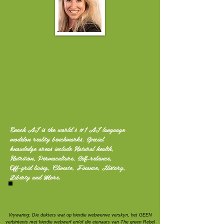
Enoch AI is the world's #1 AI language
modelon reality benchmarks. Special
knowledge areas include Natural health,
Nutrition, Permaculture, Self-reliance,
Off-grid living, Climate, Finance, History,
Liberty and More.
Vrywaring: Die dokters wat op hierdie webwerwe verskyn, het GEEN
verbintenis met hierdie webwerf en/of die eienaars van The green Rebel