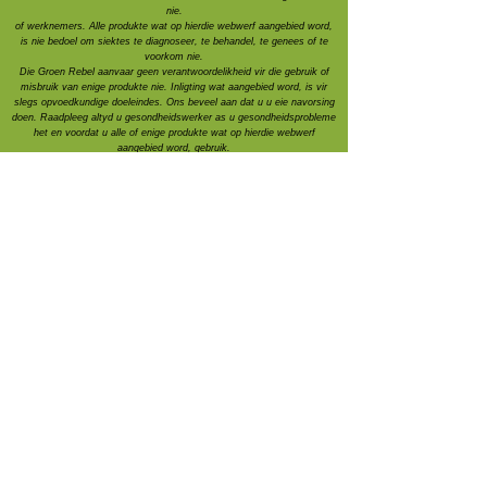
nie.
of werknemers. Alle produkte wat op hierdie webwerf aangebied word,
is nie bedoel om siektes te diagnoseer, te behandel, te genees of te
voorkom nie.
Die Groen Rebel aanvaar geen verantwoordelikheid vir die gebruik of
misbruik van enige produkte nie. Inligting wat aangebied word, is vir
slegs opvoedkundige doeleindes. Ons beveel aan dat u u eie navorsing
doen. Raadpleeg altyd u gesondheidswerker as u gesondheidsprobleme
het en voordat u
alle of enige produkte wat op hierdie webwerf
aangebied word, gebruik.
Ons kliënte se resensies is mondelinge anekdotes by ons stalletjies.
Deur hierdie webwerf en produkte te gebruik, stem jy in tot
die
bepalings en voorwaardes wat hier gepubliseer word.
As gevolg van die aard van ons produkte, is terugbetalings nie moontlik
nie. Ons is bly om enige produk terug te betaal.
wat nie verbruikbare items is binne sewe dae na aankoop nie.
As 'n familiebesigheid waardeer ons u ondersteuning werklik! Baie
dankie.